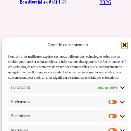
Bon Marché en Août !
2026
Gérer le consentement
Pour offrir les meilleures expériences, nous utilisons des technologies telles que les
cookies pour stocker et/ou accéder aux informations des appareils. Le fait de consentir à
ces technologies nous permettra de traiter des données telles que le comportement de
navigation ou les ID uniques sur ce site. Le fait de ne pas consentir ou de retirer son
consentement peut avoir un effet négatif sur certaines caractéristiques et fonctions.
Comme un souffle de voyage
Fonctionnel
Toujours activé
Service de travel planner (à Lille, Wattrelos et
Préférences
toutes la métropole lilloise, Haut-de-France,
Préfér
Mouscron et ses environs).
Statistiques
Statis
Marketing