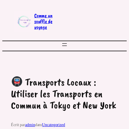
Aller
au
Comme un
contenu
souffle de
voyage
Transports Locaux :
Utiliser les Transports en
Commun à Tokyo et New York
Écrit par
admin
dans
Uncategorized