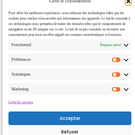
Gérer le consentement
Pour offrir les meilleures expériences, nous utilisons des technologies telles que les
cookies pour stocker et/ou accéder aux informations des appareils. Le fait de consentir à
ces technologies nous permettra de traiter des données telles que le comportement de
navigation ou les ID uniques sur ce site. Le fait de ne pas consentir ou de retirer son
consentement peut avoir un effet négatif sur certaines caractéristiques et fonctions.
Comme un souffle de voyage
Fonctionnel
Toujours activé
Service de travel planner (à Lille, Wattrelos et
Préférences
toutes la métropole lilloise, Haut-de-France,
Préfér
Mouscron et ses environs).
Statistiques
Statis
Marketing
Marke
Conditions générales de vente:
Mentions légales
Gérer les services
Accepter
Refuser