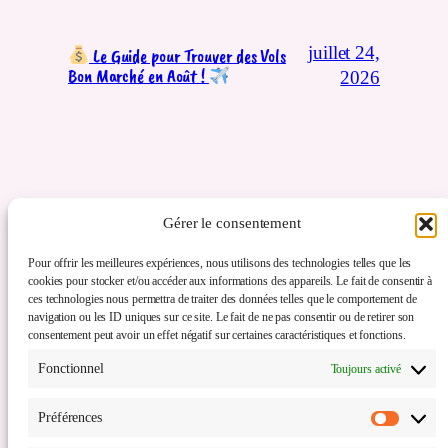
juillet 24,
Le Guide pour Trouver des Vols
Bon Marché en Août !
2026
Gérer le consentement
Pour offrir les meilleures expériences, nous utilisons des technologies telles que les
cookies pour stocker et/ou accéder aux informations des appareils. Le fait de consentir à
ces technologies nous permettra de traiter des données telles que le comportement de
navigation ou les ID uniques sur ce site. Le fait de ne pas consentir ou de retirer son
consentement peut avoir un effet négatif sur certaines caractéristiques et fonctions.
Comme un souffle de voyage
Fonctionnel
Toujours activé
Service de travel planner (à Lille, Wattrelos et
Préférences
toutes la métropole lilloise, Haut-de-France,
Préfér