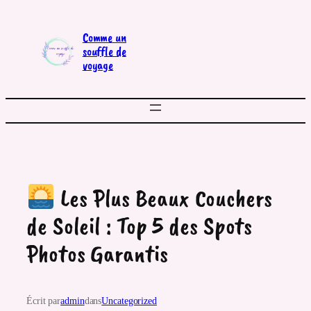
Aller
au
Comme un
contenu
souffle de
voyage
Les Plus Beaux Couchers
de Soleil : Top 5 des Spots
Photos Garantis
Écrit par
admin
dans
Uncategorized