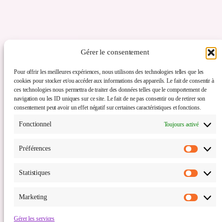
Gérer le consentement
Pour offrir les meilleures expériences, nous utilisons des technologies telles que les
cookies pour stocker et/ou accéder aux informations des appareils. Le fait de consentir à
ces technologies nous permettra de traiter des données telles que le comportement de
navigation ou les ID uniques sur ce site. Le fait de ne pas consentir ou de retirer son
consentement peut avoir un effet négatif sur certaines caractéristiques et fonctions.
Comme un souffle de voyage
Fonctionnel
Toujours activé
Service de travel planner (à Lille, Wattrelos et
Préférences
toutes la métropole lilloise, Haut-de-France,
Préfér
Mouscron et ses environs).
Statistiques
Statis
Marketing
Marke
Conditions générales de vente:
Mentions légales
Gérer les services