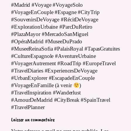
#Madrid #Voyage #VoyageSolo
#VoyageEnCouple #Espagne #CityTrip
#SouvenirsDeVoyage #RécitDeVoyage
#ExplorationUrbaine #ParcDuRetiro
#PlazaMayor #MercadoSanMiguel
#OpéraMadrid #MuseeDuPrado
#MuseeReinaSofia #PalaisRoyal #TapasGratuites
#CultureEspagnole #AventureUrbaine
#VoyagerAutrement #RoadTrip #EuropeTravel
#TravelDiaries #ExperiencesDeVoyage
#UrbanExplorer #EscapadeEnCouple
#VoyageEnFamille (à venir
)
#TravelInspiration #Wanderlust
#AmourDeMadrid #CityBreak #SpainTravel
#TravelPlanner
Laisser un commentaire