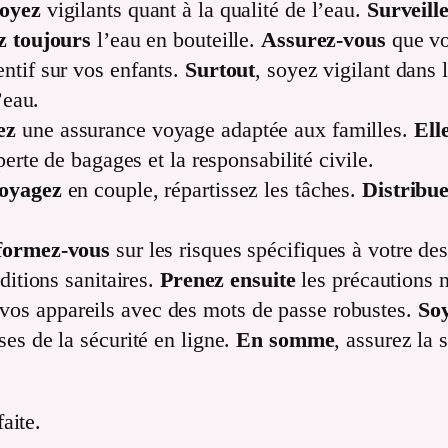
oyez
vigilants quant à la qualité de l’eau.
Surveill
ez toujours
l’eau en bouteille.
Assurez-vous
que vo
entif sur vos enfants.
Surtout
, soyez vigilant dans 
’eau.
ez
une assurance voyage adaptée aux familles.
Ell
perte de bagages et la responsabilité civile.
voyagez
en couple, répartissez les tâches.
Distribu
formez-vous
sur les risques spécifiques à votre de
ditions sanitaires.
Prenez ensuite
les précautions n
vos appareils avec des mots de passe robustes.
So
ses de la sécurité en ligne.
En somme
, assurez la 
aite.