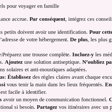
iels pour voyager en famille
lance accrue.
Par conséquent
, intégrez ces conseil
s petits doivent avoir une identification.
Pour cett
’adresse de votre hébergement.
De plus
, les plus 
e
:Préparez une trousse complète.
Incluez-y
les méd
s.
Ajoutez
une solution antiseptique.
N’oubliez pa
ons solaires et anti-moustiques adaptées.
us
:
Établissez
des règles claires avant chaque exc
ssi
vous tenir la main dans les lieux fréquentés.
En
est facile à identifier.
s
avoir un moyen de communication fonctionnel.
C
ational si besoin.
Partagez
vos itinéraires avec un 