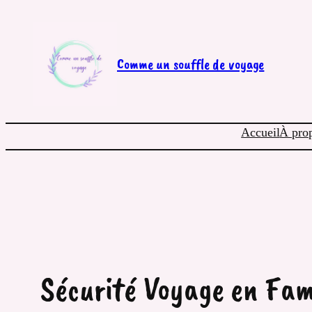
Aller
au
contenu
Comme un souffle de voyage
Accueil
À pro
Sécurité Voyage en Fami